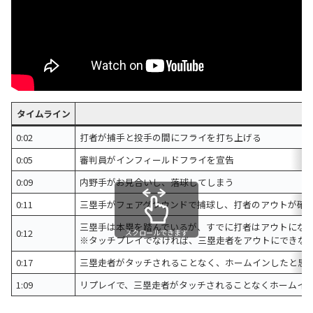
タイムライン
0:02
打者が捕手と投手の間にフライを打ち上げる
0:05
審判員がインフィールドフライを宣告
0:09
内野手がお見合いし、落球してしまう
0:11
三塁手がフェアグラウンドで捕球し、打者のアウトが確
三塁手は本塁を踏んでいるが、すでに打者はアウトにな
0:12
スクロールできます
※タッチプレイでなければ、三塁走者をアウトにできな
0:17
三塁走者がタッチされることなく、ホームインしたと思
1:09
リプレイで、三塁走者がタッチされることなくホームイ