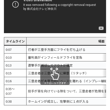
タイムライン
場面
0:07
打者が三塁手方面にフライを打ち上げる
0:10
審判員がインフィールドフライを宣告
0:13
遊撃手が捕球してアウトが確定
0:15
三塁走者は三塁ベースに帰塁（リタッチ）
0:16
三塁走者が本塁方向にベースを離れる（インプレー継続
スクロールできます
0:35～
投手が背を向けている隙をついて、三塁走者が危険を冒
0:37
0:38
ホームインが成立し、攻撃側に１点が入る