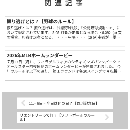
関連記事
振り逃げとは？【野球のルール】
振り逃げとは？ 振り逃げは、公認野球規則「公認野球規則5.05」に
おいて規定されています。 5.05 打者が走者となる場合〈6.09〉(a) 次
の場合、打者は走者となる。 ・・・中略・・・ (2) (A)走者が一塁に
いないとき、(B)走者が...
2026年MLBホームランダービー
７月13日（月）、フィラデルフィアのシティズンズバンクパークで
オールスター前夜恒例のホームランダービーが開催されました。 今
年のルールは以下の通り。 第１ラウンドは各20スイングで４名勝ち
上がり 第１ラウンドで同数の場合は飛距離で競う 第２...
11月6日 – 今日は何の日？【野球記念日】
リエントリーって何？【ソフトボールのルー
ル】