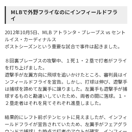
MLBで外野フライなのにインフィールドフラ
イ
2012年10月5日、MLB アトランタ・ブレーブス vs セント
ルイス・カーディナルス
ポストシーズンという重要な試合で事件は起きました。
８回裏ブレーブスの攻撃中、１死１・２塁で打者がフライ
を打ち上げました。
遊撃手が左翼方向に飛球を追いかけたところ、審判員はイ
ンフィールドフライを宣告。しかし、打球は伸び、遊撃手
は捕球を諦めて左翼手に譲りました。左翼手も遊撃手が捕
球するものと勘違いしていたため、両者の間に落球。１・
２塁走者はそれを見てそれぞれ進塁しました。
結果的にレフト前ポテンヒットに見えましたが、インフィ
ールドフライが宣告されていたため、左翼手がフェアグラ
ウンドで捕球した時点で打者のアウトが確定。インフィー