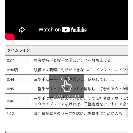
タイムライン
0:37
打者が捕手と投手の間にフライを打ち上げる
0:40頃
映像では明確に判断ができないが、インフィールドフラ
0:44
三塁手と一塁手がお見合いし、落球してしまう
0:45
一塁手がフェアグラウンドで捕球し、打者のアウトが確
スクロールできます
一塁手は本塁を踏んでいるが、すでに打者はアウトにな
0:46
※タッチプレイでなければ、三塁走者をアウトにできな
1:12
審判員が本塁のセーフを認め、攻撃側に１点が入る